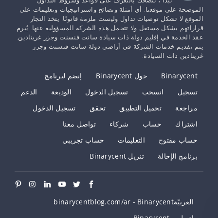
تبدأ ، ننصحك بالتعرف على قواعد وشروط التداول
الموضحة على موقعنا. أي أمثلة ونصائح واستراتيجيات وتعليمات على
الموقع لا تشكل توصيات تداول وليست ملزمة قانونًا. يتخذ التجار
قراراتهم بشكل مستقل ولا تتحمل هذه الشركة المسؤولية عنها. يُبرم
عقد الخدمة في إقليم دولة ذات سيادة سانت فنسنت وجزر غرينادين.
يتم تقديم خدمات الشركة في أراضي دولة سانت فنسنت وجزر
غرينادين ذات السيادة.
Binarycent
حول Binarycent
إنضم لبرنامج
تسجيل
انسحب
تسجيل الدخول
الوديعة
الدعم
مراجعة
تحميل التطبيق
تحقق
تسجيل الدخول
اشتراك
حساب
شركاء
تواصل معنا
حساب مفتوح
التعليمات
حساب تجريبي
برنامج الإحالة
تنزيل Binarycent
العربيّةBinarycent - ‫binarycentblog.com/ar
اتصل بـ Binarycent