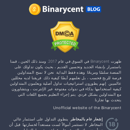
ظهرت Binarycent في السوق في عام 2017. ومنذ ذلك الحين ، قمنا
باستمرار بإنشاء الجديد وتحسين القديم ، بحيث يكون تداولك على
المنصة سلسًا ومربحًا. وهذه فقط البداية. نحن لا نمنح المتداولين
فرصة للربح فحسب ، بل نعلمهم أيضًا كيفية ذلك. فريقنا لديه محللين
عالميين. إنهم يطورون استراتيجيات تداول أصلية ويعلمون المتداولين
كيفية استخدامها بذكاء في ندوات مفتوحة عبر الإنترنت ، ويتشاورون
مع المتداولين بشكل فردي. يتم إجراء التعليم بجميع اللغات التي
يتحدث بها تجارنا.
Unofficial website of the Binarycent
إشعار عام بالمخاطر
: ينطوي التداول على استثمار عالي
المخاطر. لا تستثمر أموالاً لست مستعداً لخسارتها. قبل أن