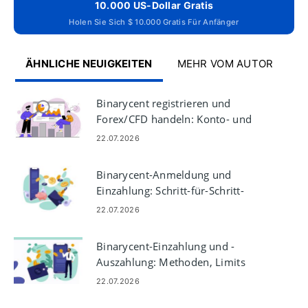
10.000 US-Dollar Gratis
Holen Sie Sich $ 10.000 Gratis Für Anfänger
ÄHNLICHE NEUIGKEITEN
MEHR VOM AUTOR
Binarycent registrieren und
Forex/CFD handeln: Konto- und
Handelsschritte
22.07.2026
Binarycent-Anmeldung und
Einzahlung: Schritt-für-Schritt-
Anleitung zur Finanzierung
22.07.2026
Binarycent-Einzahlung und -
Auszahlung: Methoden, Limits
und Bearbeitungszeiten
22.07.2026