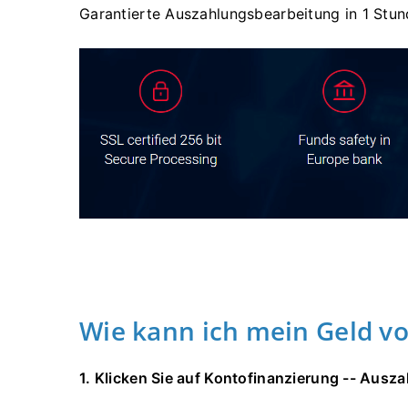
Garantierte Auszahlungsbearbeitung in 1 Stu
Wie kann ich mein Geld v
1. Klicken Sie auf Kontofinanzierung -- Ausz