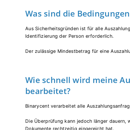
Was sind die Bedingungen
Aus Sicherheitsgründen ist für alle Auszahl
Identifizierung der Person erforderlich.
Der zulässige Mindestbetrag für eine Auszahl
Wie schnell wird meine A
bearbeitet?
Binarycent verarbeitet alle Auszahlungsanfrag
Die Überprüfung kann jedoch länger dauern, w
Dokumente rechtzeitig eingereicht hat.