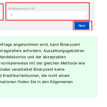
nfrage angenommen wird, kann Binarycent
tragstellers anfordern.
Auszahlungsgebühren
 Handelskontos und der akzeptablen
normalerweise mit der gleichen Methode wie
ünden verarbeitet Binarycent keine
 Kreditkartenkonten, die nicht einem
mationen finden Sie in den Allgemeinen