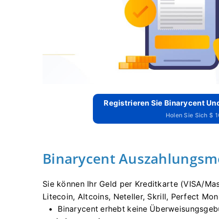
Registrieren Sie Binarycent Und
Holen Sie Sich $ 
Binarycent Auszahlungs
Sie können Ihr Geld per Kreditkarte (VISA/Ma
Litecoin, Altcoins, Neteller, Skrill, Perfect M
Binarycent erhebt keine Überweisungsgeb