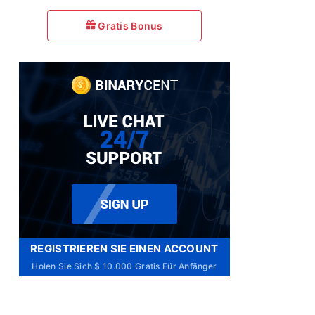
Gratis Bonus
REGISTRIEREN SIE EINEN ACCOUNT
Holen Sie Sich $ 10.000 Gratis Für Anfänger