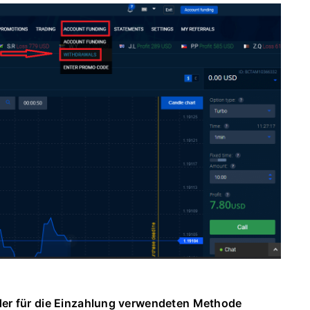
der für die Einzahlung verwendeten Methode