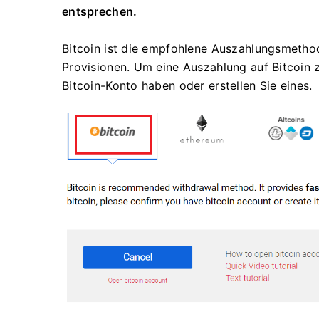
entsprechen.
Bitcoin ist die empfohlene Auszahlungsmetho
Provisionen.
Um eine Auszahlung auf Bitcoin z
Bitcoin-Konto haben oder erstellen Sie eines.