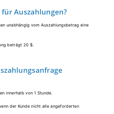
 für Auszahlungen?
ungen unabhängig vom Auszahlungsbetrag eine
ung beträgt 20 $.
uszahlungsanfrage
en innerhalb von 1 Stunde.
enn der Kunde nicht alle angeforderten