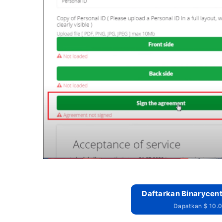
Daftarkan Binarycent
Dapatkan $ 10.0