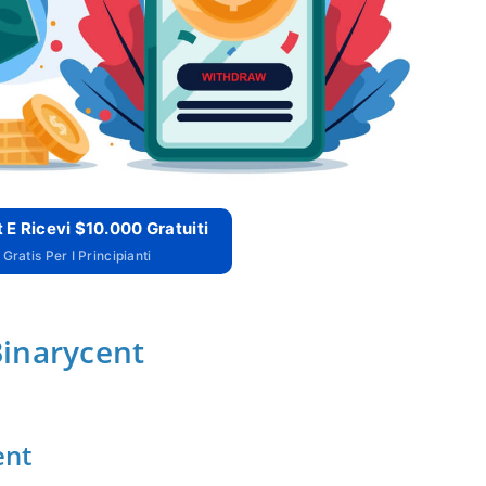
 E Ricevi $10.000 Gratuiti
Gratis Per I Principianti
Binarycent
ent