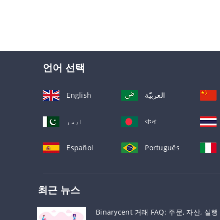
언어 선택
English
العربيّة
اردو
বাংলা
Español
Português
최근 뉴스
Binarycent 거래 FAQ: 주문, 자산, 실행