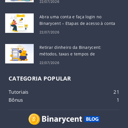
22/07/2026
Abra uma conta e faça login no
Binarycent – ​​Etapas de acesso à conta
22/07/2026
Retirar dinheiro da Binarycent:
métodos, taxas e tempos de
processamento
22/07/2026
CATEGORIA POPULAR
Tutoriais
21
Bônus
1