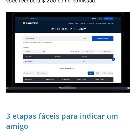
você receberá $ 200 como comissão.
3 etapas fáceis para indicar um
amigo