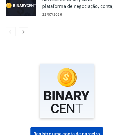
plataforma de negociação, conta,
taxas e segurança
22/07/2026
Registre uma conta de parceiro