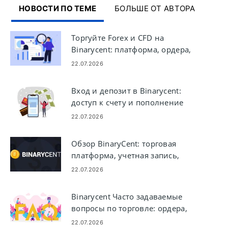
НОВОСТИ ПО ТЕМЕ
БОЛЬШЕ ОТ АВТОРА
Торгуйте Forex и CFD на
Binarycent: платформа, ордера,
управление рисками
22.07.2026
Вход и депозит в Binarycent:
доступ к счету и пополнение
счета
22.07.2026
Обзор BinaryCent: торговая
платформа, учетная запись,
комиссии и безопасность
22.07.2026
Binarycent Часто задаваемые
вопросы по торговле: ордера,
активы, исполнение и риск
22.07.2026