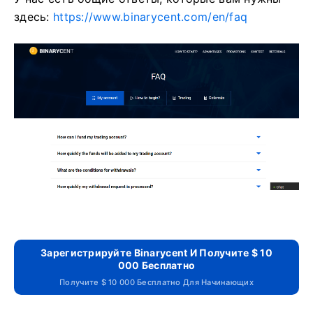
здесь:
https://www.binarycent.com/en/faq
Зарегистрируйте Binarycent И Получите $ 10
000 Бесплатно
Получите $ 10 000 Бесплатно Для Начинающих