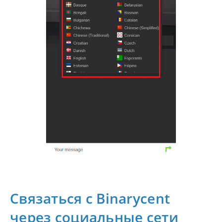
Связаться с Binarycent
через социальные сети