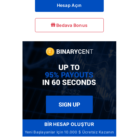
Hesap Açın
Bedava Bonus
BIR HESAP OLUŞTUR
Yeni Başlayanlar Için 10.000 $ Ücretsiz Kazanın