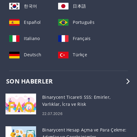
한국어
日本語
Español
Português
Italiano
Français
Deutsch
Türkçe
SON HABERLER
Binarycent Ticareti SSS: Emirler,
Varlıklar, İcra ve Risk
22.07.2026
Binarycent Hesap Açma ve Para Çekme:
Adımlar ve Gereksinimler