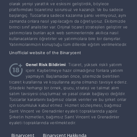
olarak yeniyi yarattık ve eskisini geliştirdik, böylece
platformdaki ticaretiniz sorunsuz ve kazançlı. Ve bu sadece
başlangıç. Tüccarlara sadece kazanma şansı vermiyoruz, aynı
zamanda onlara nasıl yapılacağını da öğretiyoruz. Ekibimizde
birinci sınıf analistler var. Orijinal ticaret stratejileri geliştirir ve
yatırımcılara bunları açık web seminerlerinde akıllıca nasıl
kullanacaklarını öğretirler ve yatırımcılara bire bir danışırlar.
Yatırımcılarımızın konuştuğu tüm dillerde eğitim verilmektedir.
Unofficial website of the Binarycent
Genel Risk Bildirimi
: Ticaret, yüksek riskli yatırım
içerir. Kaybetmeye hazır olmadığınız fonlara yatırım
yapmayın. Başlamadan önce, sitemizde belirtilen
ticaret kurallarına ve koşullarına aşina olmanızı tavsiye ederiz.
Sitedeki herhangi bir örnek, ipucu, strateji ve talimat alım
satım tavsiyesi oluşturmaz ve yasal olarak bağlayıcı değildir.
Tüccarlar kararlarını bağımsız olarak verirler ve bu şirket onlar
için sorumluluk kabul etmez. Hizmet sözleşmesi, bağımsız
Saint Vincent ve Grenadinler eyaleti topraklarında yapılır.
Şirketin hizmetleri, bağımsız Saint Vincent ve Grenadinler
eyaleti topraklarında verilmektedir.
Binarycent
Binarycent Hakkında