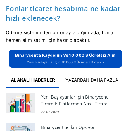
Fonlar ticaret hesabıma ne kadar
hızlı eklenecek?
Ödeme sisteminden bir onay aldığımızda, fonlar
hemen alım satım için hazır olacaktır.
Binarycent'a Kaydolun Ve 10.000 $ Ücretsiz Alın
Yeni Başlayanlar Için 10.000 $ Ücretsiz Kazanın
ALAKALI HABERLER
YAZARDAN DAHA FAZLA
Yeni Başlayanlar İçin Binarycent
Ticareti: Platformda Nasıl Ticaret
Yapılır?
22.07.2026
Binarycent'te İkili Opsiyon