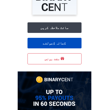
سائٹ ملاحظہ کریں
کھاتہ کھولئے
مفت بونس