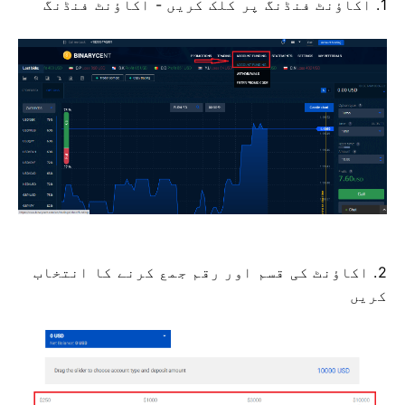
1. اکاؤنٹ فنڈنگ ​​پر کلک کریں - اکاؤنٹ فنڈنگ
​​2. اکاؤنٹ کی قسم اور رقم جمع کرنے کا انتخاب
کریں