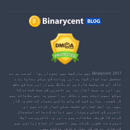
Binarycent 2017 میں مارکیٹ میں نمودار ہوا۔ تب سے ہم نے
مسلسل نیا تیار کیا ہے اور پرانے کو بہتر بنایا ہے ،
تاکہ آپ کے پلیٹ فارم پر ٹریڈنگ ہموار اور منافع بخش
ہو۔ اور یہ صرف آغاز ہے۔ ہم تاجروں کو صرف کمانے کا
موقع نہیں دیتے ہیں ، بلکہ ہم انہیں یہ بھی سکھاتے ہیں
کہ کیسے۔ ہماری ٹیم کے پاس عالمی معیار کے تجزیہ کار
ہیں۔ وہ اصل تجارتی حکمت عملی تیار کرتے ہیں اور
تاجروں کو کھلی ویبنار میں ذہانت کے ساتھ استعمال
کرنے کا طریقہ سکھاتے ہیں ، اور وہ تاجروں سے ایک
دوسرے سے مشورہ کرتے ہیں۔ تعلیم ان تمام زبانوں میں
کی جاتی ہے جن کو ہمارے تاجر بولتے ہیں۔