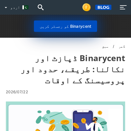
اردو
Binarycent کو رجسٹر کریں
گھر
سبق
Binarycent ڈپازٹ اور
نکالنا: طریقے، حدود اور
پروسیسنگ کے اوقات
2026/07/22