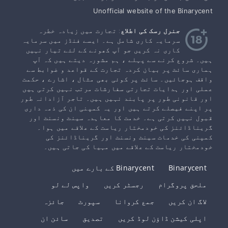
Unofficial website of the Binarycent
جنرل رسک کی اطلاع
: تجارت میں زیادہ خطرہ
سرمایہ کاری شامل ہے۔ ایسے فنڈز میں سرمایہ
کاری نہ کریں جو آپ کھونے کے لئے تیار نہیں
ہیں۔ شروع کرنے سے پہلے ، ہم مشورہ دیتے ہیں کہ آپ
ہماری سائٹ پر بیان کردہ تجارت کے قواعد و ضوابط سے
واقف ہوجائیں۔ سائٹ پر کوئی بھی مثال ، اشارے ، حکمت
عملی اور ہدایات تجارتی سفارشات مرتب نہیں کرتی ہیں
اور قانونی طور پر پابند نہیں ہیں۔ تاجر آزادانہ طور
پر اپنے فیصلے کرتے ہیں اور یہ کمپنی ان کی ذمہ داری
قبول نہیں کرتی ہے۔ خدمت کا معاہدہ سینٹ ونسنٹ اور
گریناڈائنز کی خودمختار ریاست کے علاقے میں ہوا۔
کمپنی کی خدمات سینٹ ونسنٹ اور گریناڈائنز کی
خودمختار ریاست کے علاقے میں مہیا کی جاتی ہیں۔
Binarycent
Binarycent کے بارے میں
ملحق پروگرام
رجسٹر کریں
واپس لے لو
لاگ ان کریں
جمع کروانا
سپورٹ
جائزہ
اپلی کیشن ڈاؤن لوڈ کریں
تصدیق
سائن ان