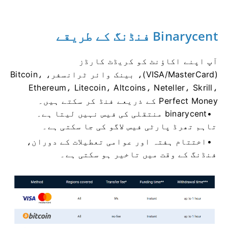
Binarycent فنڈنگ ​​کے طریقے
آپ اپنے اکاؤنٹ کو کریڈٹ کارڈز
(VISA/MasterCard)، بینک وائر ٹرانسفر، Bitcoin،
Ethereum، Litecoin، Altcoins، Neteller، Skrill،
Perfect Money کے ذریعے فنڈ کر سکتے ہیں۔
binarycent منتقلی کی فیس نہیں لیتا ہے۔
تاہم تھرڈ پارٹی فیس لاگو کی جا سکتی ہے۔
اختتام ہفتہ اور عوامی تعطیلات کے دوران،
فنڈنگ ​​کے وقت میں تاخیر ہو سکتی ہے۔