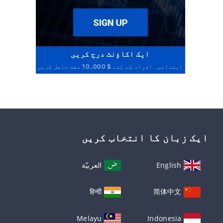
ایک اکاؤنٹ درج کریں
ابتدائیہ افراد کے لئے $ 10،000 مفت حاصل کریں
ایک زبان کا انتخاب کریں
English
العربيّة
हिन्दी
简体中文
Melayu
Indonesia