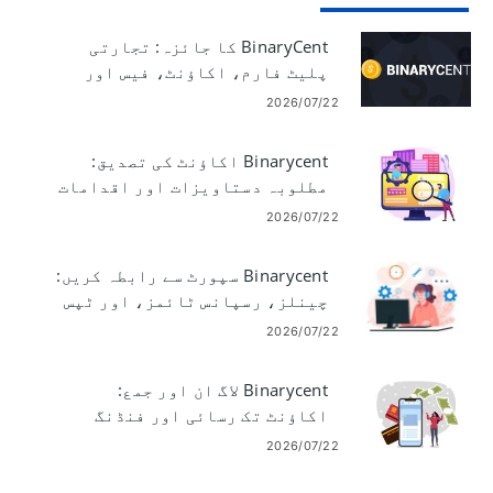
BinaryCent کا جائزہ: تجارتی
پلیٹ فارم، اکاؤنٹ، فیس اور
حفاظت
2026/07/22
Binarycent اکاؤنٹ کی تصدیق:
مطلوبہ دستاویزات اور اقدامات
2026/07/22
Binarycent سپورٹ سے رابطہ کریں:
چینلز، رسپانس ٹائمز، اور ٹپس
2026/07/22
Binarycent لاگ ان اور جمع:
اکاؤنٹ تک رسائی اور فنڈنگ
2026/07/22