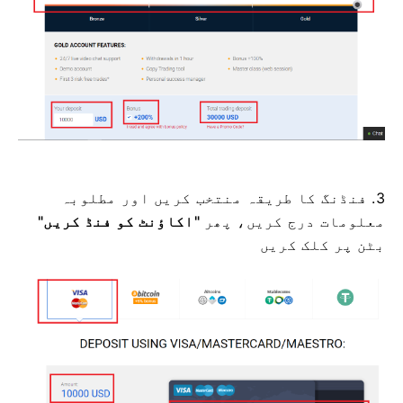
3. فنڈنگ ​​کا طریقہ منتخب کریں اور مطلوبہ
معلومات درج کریں، پھر
"اکاؤنٹ کو فنڈ کریں"
بٹن پر کلک کریں