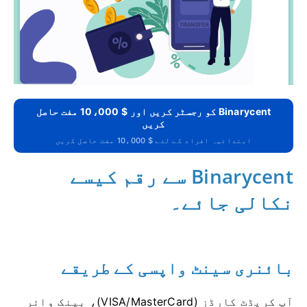
Binarycent کو رجسٹر کریں اور $ 10،000 مفت حاصل
کریں
ابتدائیہ افراد کے لئے $ 10،000 مفت حاصل کریں
Binarycent سے رقم کیسے
نکالی جائے۔
بائنری سینٹ واپسی کے طریقے
آپ کریڈٹ کارڈز (VISA/MasterCard)، بینک وائر