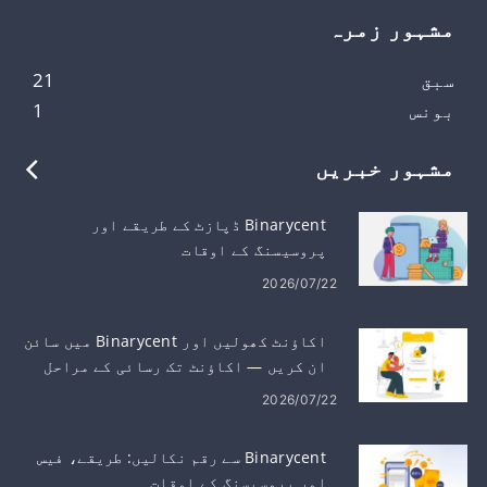
مشہور زمرہ
سبق
21
بونس
1
مشہور خبریں
Binarycent ڈپازٹ کے طریقے اور
پروسیسنگ کے اوقات
2026/07/22
اکاؤنٹ کھولیں اور Binarycent میں سائن
ان کریں — اکاؤنٹ تک رسائی کے مراحل
2026/07/22
Binarycent سے رقم نکالیں: طریقے، فیس
اور پروسیسنگ کے اوقات