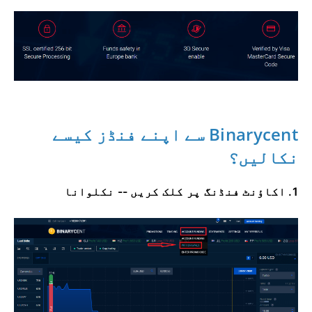
Binarycent سے اپنے فنڈز کیسے
نکالیں؟
1. اکاؤنٹ فنڈنگ ​​پر کلک کریں -- نکلوانا