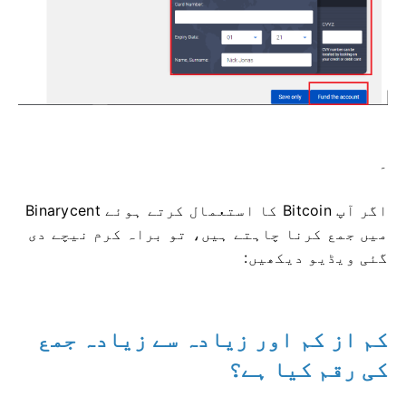
۔
اگر آپ Bitcoin کا ​​استعمال کرتے ہوئے Binarycent
میں جمع کرنا چاہتے ہیں، تو براہ کرم نیچے دی
گئی ویڈیو دیکھیں:
کم از کم اور زیادہ سے زیادہ جمع
کی رقم کیا ہے؟