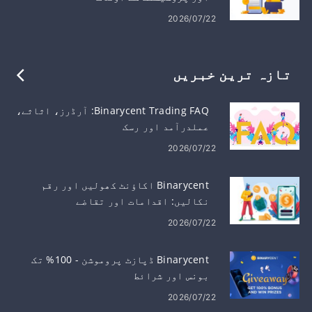
2026/07/22
تازہ ترین خبریں
Binarycent Trading FAQ: آرڈرز، اثاثے،
عملدرآمد اور رسک
2026/07/22
Binarycent اکاؤنٹ کھولیں اور رقم
نکالیں: اقدامات اور تقاضے
2026/07/22
Binarycent ڈپازٹ پروموشن - 100% تک
بونس اور شرائط
2026/07/22