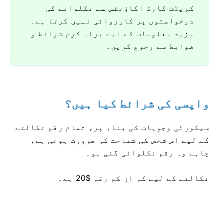
کریڈٹ کارڈ اکاؤنٹس سے نکلوانے کی
درخواستوں پر کارروائی نہیں کرتا ہے۔
مزید معلومات کے لیے براہ کرم شرائط و
ضوابط سے رجوع کریں۔
واپسی کی شرائط کیا ہیں؟
سیکورٹی وجوہات کی بناء پر، تمام رقم نکالنے
کے لیے اس شخص کی شناخت کی ضرورت ہوتی ہے،
چاہے وہ رقم نکلوائی گئی ہو۔
نکالنے کے لیے کم از کم رقم $20 ہے۔