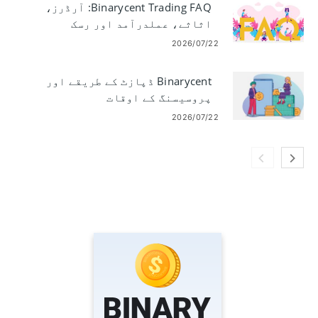
Binarycent Trading FAQ: آرڈرز،
اثاثے، عملدرآمد اور رسک
2026/07/22
Binarycent ڈپازٹ کے طریقے اور
پروسیسنگ کے اوقات
2026/07/22