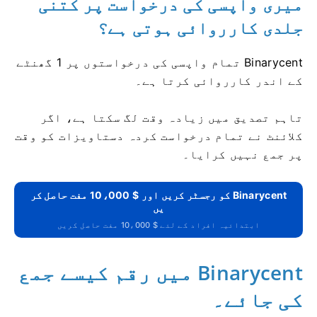
میری واپسی کی درخواست پر کتنی
جلدی کارروائی ہوتی ہے؟
Binarycent تمام واپسی کی درخواستوں پر 1 گھنٹے
کے اندر کارروائی کرتا ہے۔
تاہم تصدیق میں زیادہ وقت لگ سکتا ہے، اگر
کلائنٹ نے تمام درخواست کردہ دستاویزات کو وقت
پر جمع نہیں کرایا۔
Binarycent کو رجسٹر کریں اور $ 10،000 مفت حاصل کر
یں
ابتدائیہ افراد کے لئے $ 10،000 مفت حاصل کریں
Binarycent میں رقم کیسے جمع
کی جائے۔