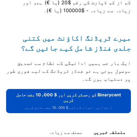
کم از کم ڈپازٹ کی رقم $20 (یا €) ہے، اور
زیادہ سے زیادہ - $100000 (یا €)۔
میرے ٹریڈنگ اکاؤنٹ میں کتنی
جلدی فنڈز شامل کیے جائیں گے؟
ایک بار جب ہمیں ادائیگی کے نظام سے تصدیق
موصول ہوتی ہے تو فنڈز ٹریڈنگ کے لیے فوری طور
پر دستیاب ہوں گے۔
Binarycent کو رجسٹر کریں اور $ 10،000 مفت حاصل
کریں
ابتدائیہ افراد کے لئے $ 10،000 مفت حاصل کریں
متعلقہ خبریں
مصنف سے زیادہ