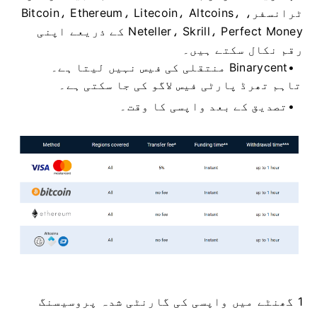
ٹرانسفر، Bitcoin، Ethereum، Litecoin، Altcoins،
Neteller، Skrill، Perfect Money کے ذریعے اپنی
رقم نکال سکتے ہیں۔
Binarycent منتقلی کی فیس نہیں لیتا ہے۔
تاہم تھرڈ پارٹی فیس لاگو کی جا سکتی ہے۔
تصدیق کے بعد واپسی کا وقت۔
1 گھنٹے میں واپسی کی گارنٹی شدہ پروسیسنگ