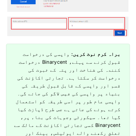
براہ کرم نوٹ کریں:
واپسی کی درخواست
قبول کرنے سے پہلے، Binarycent درخواست
کنندہ کی شناخت اور پتہ کے ثبوت کی
درخواست کر سکتا ہے۔
تجارتی اکاؤنٹ کی
قسم اور واپسی کے قابل قبول طریقہ کی
بنیاد پر واپسی کی فیس لاگو کی جائے گی۔
واپسی عام طور پر اسی طریقہ کو استعمال
کرتے ہوئے کی جاتی ہے جس طرح ڈپازٹ کیا
گیا تھا۔
سیکورٹی وجوہات کی بناء پر،
Binarycent کسی تجارتی اکاؤنٹ کے مالک سے
تعلق رکھنے والے ایولیٹس، بینک اور