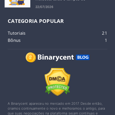
processamento
22/07/2026
CATEGORIA POPULAR
Tutoriais
21
Bônus
1
A Binarycent apareceu no mercado em 2017. Desde então,
criamos continuamente o novo e melhoramos o antigo, para
que suas negociações na plataforma sejam contínuas e